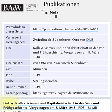
Publikationen
im Netz
☰
Permalink zu
https://publikationen.badw.de/de/002986855
dieser Seite
:
Verfasser |
Zwiedineck-Südenhorst
, Otto von
DNB
Herausgeber
:
Titel
:
Kollektivismus und Kapitalwirtschaft in der Vor-
und Frühgeschichte. Vorgetragen am 8. März
1948
Titelzusatz
:
von Otto von Zwiedineck Südenhorst
Ort
:
München
Jahr
:
1949
Reihe
:
Sitzungsberichte
Bandnummer
:
1949,3
Katalogeintrag
:
https://gateway-bayern.de/BV002986855
Link ☛
Kollektivismus und Kapitalwirtschaft in der Vor- und
Frühgeschichte. Vorgetragen am 8. März 1948
· PDF · 38 MB