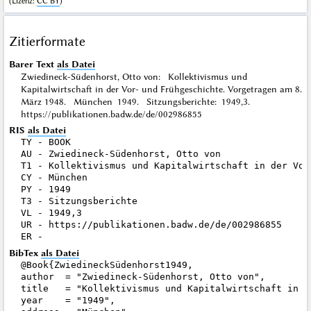
(
Lizenz
:
CC BY
)
Zitierformate
Barer Text
als Datei
Zwiedineck-Südenhorst, Otto von: Kollektivismus und
Kapitalwirtschaft in der Vor- und Frühgeschichte. Vorgetragen am 8.
März 1948. München 1949. Sitzungsberichte: 1949,3.
https://publikationen.badw.de/de/002986855
RIS
als Datei
TY - BOOK

AU - Zwiedineck-Südenhorst, Otto von

T1 - Kollektivismus und Kapitalwirtschaft in der Vor
CY - München

PY - 1949

T3 - Sitzungsberichte

VL - 1949,3

UR - https://publikationen.badw.de/de/002986855

BibTex
als Datei
@Book{ZwiedineckSüdenhorst1949,

author  = "Zwiedineck-Südenhorst, Otto von",

title   = "Kollektivismus und Kapitalwirtschaft in d
year    = "1949",
