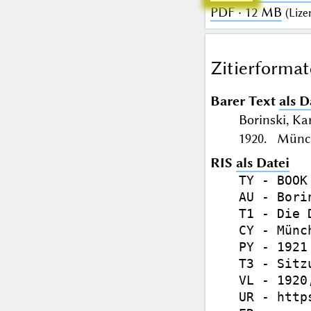
PDF · 12 MB
(
Lize
Zitierformat
Barer Text
als D
Borinski, Ka
1920. Münch
RIS
als Datei
TY - BOOK

AU - Bori
T1 - Die 
CY - Münch
PY - 1921

T3 - Sitz
VL - 1920,
UR - http