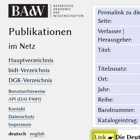
Permalink zu di
Seite
:
Publikationen
Verfasser |
Herausgeber
:
im Netz
Titel
:
Hauptverzeichnis
Titelzusatz
:
bidt-Verzeichnis
Ort
:
DGK-Verzeichnis
Jahr
:
Benutzerhinweise
Reihe
:
API (OAI-PMH)
Kontakt
Bandnummer
:
Datenschutz
Katalogeintrag
:
Impressum
deutsch
english
Link ☛
Die Deut