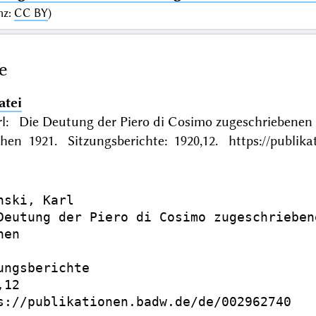
nz
:
CC BY
)
e
atei
rl: Die Deutung der Piero di Cosimo zugeschriebenen
en 1921. Sitzungsberichte: 1920,12. https://publika
nski, Karl

Deutung der Piero di Cosimo zugeschrieben
en

ungsberichte

12

s://publikationen.badw.de/de/002962740
