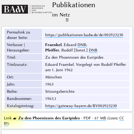
Publikationen
im Netz
☰
Permalink zu
https://publikationen.badw.de/de/002923230
dieser Seite
:
Verfasser |
Fraenkel
, Eduard
DNB
;
Herausgeber
:
Pfeiffer
, Rudolf [Sonst.]
DNB
Titel
:
Zu den Phoenissen des Euripides
Titelzusatz
:
Eduard Fraenkel. Vorgelegt von Rudolf Pfeiffer
am 1. Juni 1962
Ort
:
München
Jahr
:
1963
Reihe
:
Sitzungsberichte
Bandnummer
:
1963,1
Katalogeintrag
:
https://gateway-bayern.de/BV002923230
Link ☛
Zu den Phoenissen des Euripides
· PDF · 67 MB
(
Lizenz
:
CC
BY
)