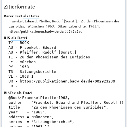
Zitierformate
Barer Text
als Datei
Fraenkel, Eduard; Pfeiffer, Rudolf [Sonst.]: Zu den Phoenissen des
Euripides. München 1963. Sitzungsberichte: 1963,1.
https://publikationen.badw.de/de/002923230
RIS
als Datei
TY - BOOK

AU - Fraenkel, Eduard

AU - Pfeiffer, Rudolf [Sonst.]

T1 - Zu den Phoenissen des Euripides

CY - München

PY - 1963

T3 - Sitzungsberichte

VL - 1963,1

UR - https://publikationen.badw.de/de/002923230

BibTex
als Datei
@Book{FraenkelPfeiffer1963,

author  = "Fraenkel, Eduard and Pfeiffer, Rudolf [Son
title   = "Zu den Phoenissen des Euripides",

year    = "1963",

address = "München",

series  = "Sitzungsberichte",

volume  = "1963,1",
