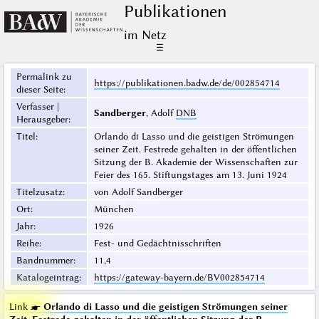
Publikationen
im Netz
☰
Permalink zu
https://publikationen.badw.de/de/002854714
dieser Seite
:
Verfasser |
Sandberger
, Adolf
DNB
Herausgeber
:
Titel
:
Orlando di Lasso und die geistigen Strömungen
seiner Zeit. Festrede gehalten in der öffentlichen
Sitzung der B. Akademie der Wissenschaften zur
Feier des 165. Stiftungstages am 13. Juni 1924
Titelzusatz
:
von Adolf Sandberger
Ort
:
München
Jahr
:
1926
Reihe
:
Fest- und Gedächtnisschriften
Bandnummer
:
11,4
Katalogeintrag
:
https://gateway-bayern.de/BV002854714
Link ☛
Orlando di Lasso und die geistigen Strömungen seiner