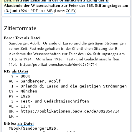
Zeit. Festrede gehalten in der öffentlichen Sitzung der B.
Akademie der Wissenschaften zur Feier des 165. Stiftungstages am
13. Juni 1924
· PDF · 52 MB
(
Lizenz
:
CC BY
)
Zitierformate
Barer Text
als Datei
Sandberger, Adolf: Orlando di Lasso und die geistigen Strömungen
seiner Zeit. Festrede gehalten in der öffentlichen Sitzung der B.
Akademie der Wissenschaften zur Feier des 165. Stiftungstages am
13. Juni 1924. München 1926. Fest- und Gedächtnisschriften:
11,4. https://publikationen.badw.de/de/002854714
RIS
als Datei
TY - BOOK

AU - Sandberger, Adolf

T1 - Orlando di Lasso und die geistigen Strömungen s
CY - München

PY - 1926

T3 - Fest- und Gedächtnisschriften

VL - 11,4

UR - https://publikationen.badw.de/de/002854714

BibTex
als Datei
@Book{Sandberger1926,
