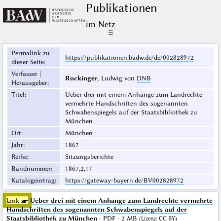
Publikationen
im Netz
☰
Permalink zu
https://publikationen.badw.de/de/002828972
dieser Seite
:
Verfasser |
Rockinger
, Ludwig von
DNB
Herausgeber
:
Titel
:
Ueber drei mit einem Anhange zum Landrechte
vermehrte Handschriften des sogenannten
Schwabenspiegels auf der Staatsbibliothek zu
München
Ort
:
München
Jahr
:
1867
Reihe
:
Sitzungsberichte
Bandnummer
:
1867,2,17
Katalogeintrag
:
https://gateway-bayern.de/BV002828972
Link ☛
Ueber drei mit einem Anhange zum Landrechte vermehrte
Handschriften des sogenannten Schwabenspiegels auf der
Staatsbibliothek zu München
· PDF · 2 MB
(
Lizenz
:
CC BY
)