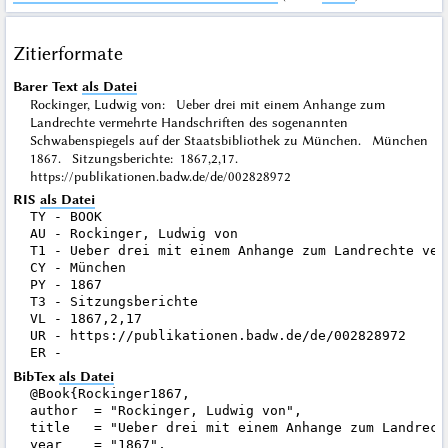
Zitierformate
Barer Text
als Datei
Rockinger, Ludwig von: Ueber drei mit einem Anhange zum
Landrechte vermehrte Handschriften des sogenannten
Schwabenspiegels auf der Staatsbibliothek zu München. München
1867. Sitzungsberichte: 1867,2,17.
https://publikationen.badw.de/de/002828972
RIS
als Datei
TY - BOOK

AU - Rockinger, Ludwig von

T1 - Ueber drei mit einem Anhange zum Landrechte ver
CY - München

PY - 1867

T3 - Sitzungsberichte

VL - 1867,2,17

UR - https://publikationen.badw.de/de/002828972

BibTex
als Datei
@Book{Rockinger1867,

author  = "Rockinger, Ludwig von",

title   = "Ueber drei mit einem Anhange zum Landrech
year    = "1867",
