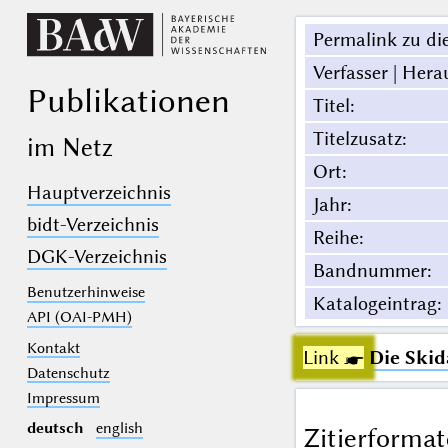
Permalink zu die
Verfasser | Hera
Publikationen
Titel
:
Titelzusatz
:
im Netz
Ort
:
Hauptverzeichnis
Jahr
:
bidt-Verzeichnis
Reihe
:
DGK-Verzeichnis
Bandnummer
:
Benutzerhinweise
Katalogeintrag
:
API (OAI-PMH)
Kontakt
Link ☛
Die Skid
Datenschutz
Impressum
deutsch
english
Zitierformat