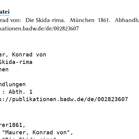
atei
rad von: Die Skida-rima. München 1861. Abhandlun
ikationen.badw.de/de/002823607
er, Konrad von

Skida-rima

en

dlungen

 : Abth. 1

s://publikationen.badw.de/de/002823607

er1861,

 "Maurer, Konrad von",
