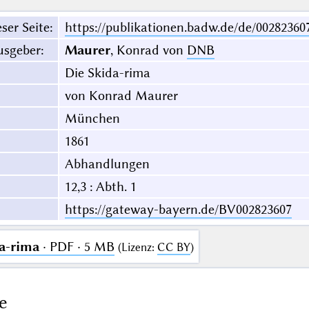
ser Seite
:
https://publikationen.badw.de/de/00282360
usgeber
:
Maurer
, Konrad von
DNB
Die Skida-rima
von Konrad Maurer
München
1861
Abhandlungen
12,3 : Abth. 1
https://gateway-bayern.de/BV002823607
a-rima
· PDF · 5 MB
(
Lizenz
:
CC BY
)
e