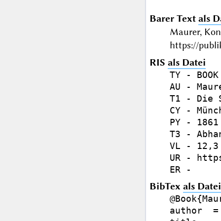
Barer Text
als D
Maurer, Kon
https://publ
RIS
als Datei
TY - BOOK

AU - Maur
T1 - Die 
CY - Münch
PY - 1861

T3 - Abhan
VL - 12,3
UR - http
BibTex
als Datei
@Book{Maur
author  =