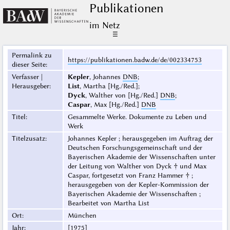
Publikationen
im Netz
☰
Permalink zu
https://publikationen.badw.de/de/002334753
dieser Seite
:
Verfasser |
Kepler
, Johannes
DNB
;
Herausgeber
:
List
, Martha [Hg./Red.];
Dyck
, Walther von [Hg./Red.]
DNB
;
Caspar
, Max [Hg./Red.]
DNB
Titel
:
Gesammelte Werke. Dokumente zu Leben und
Werk
Titelzusatz
:
Johannes Kepler ; herausgegeben im Auftrag der
Deutschen Forschungsgemeinschaft und der
Bayerischen Akademie der Wissenschaften unter
der Leitung von Walther von Dyck † und Max
Caspar, fortgesetzt von Franz Hammer † ;
herausgegeben von der Kepler-Kommission der
Bayerischen Akademie der Wissenschaften ;
Bearbeitet von Martha List
Ort
:
München
Jahr
:
[1975]