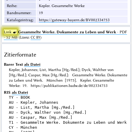
Reihe
:
Kepler. Gesammelte Werke
Bandnummer
:
19
Katalogeintrag
:
https://gateway-bayern.de/BV002334753
Link ☛
Gesammelte Werke. Dokumente zu Leben und Werk
· PDF
· 52 MB
(
Lizenz
:
CC BY
)
Zitierformate
Barer Text
als Datei
Kepler, Johannes; List, Martha [Hg./Red.]; Dyck, Walther von
[Hg./Red.]; Caspar, Max [Hg./Red.]: Gesammelte Werke. Dokumente
zu Leben und Werk. München [1975]. Kepler. Gesammelte
Werke: 19. https://publikationen.badw.de/de/002334753
RIS
als Datei
TY - BOOK

AU - Kepler, Johannes

AU - List, Martha [Hg./Red.]

AU - Dyck, Walther von [Hg./Red.]

AU - Caspar, Max [Hg./Red.]

T1 - Gesammelte Werke. Dokumente zu Leben und Werk

CY - München
