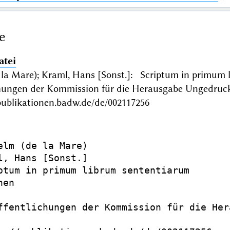
e
atei
 la Mare); Kraml, Hans [Sonst.]: Scriptum in prim
hungen der Kommission für die Herausgabe Ungedruckt
publikationen.badw.de/de/002117256
elm (de la Mare)

l, Hans [Sonst.]

ptum in primum librum sententiarum

en

ffentlichungen der Kommission für die Her