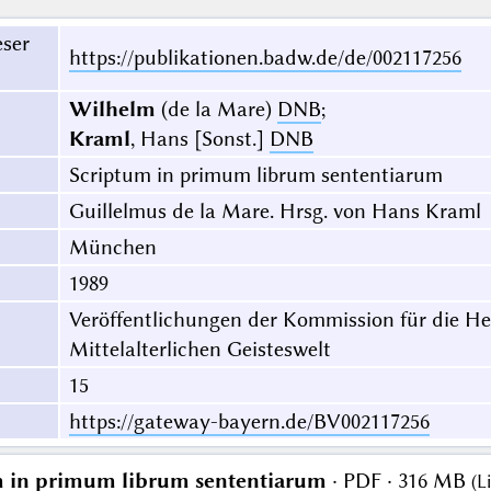
eser
https://publikationen.badw.de/de/002117256
Wilhelm
(de la Mare)
DNB
;
Kraml
, Hans [Sonst.]
DNB
Scriptum in primum librum sententiarum
Guillelmus de la Mare. Hrsg. von Hans Kraml
München
1989
Veröffentlichungen der Kommission für die H
Mittelalterlichen Geisteswelt
15
https://gateway-bayern.de/BV002117256
m in primum librum sententiarum
· PDF · 316 MB
(
L