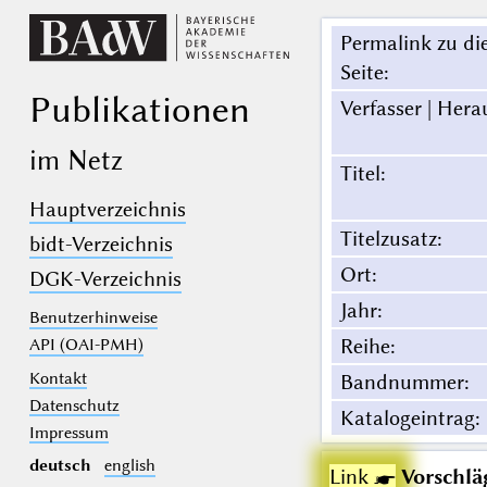
Permalink zu di
Seite
:
Publikationen
Verfasser | Hera
im Netz
Titel
:
Hauptverzeichnis
Titelzusatz
:
bidt-Verzeichnis
Ort
:
DGK-Verzeichnis
Jahr
:
Benutzerhinweise
Reihe
:
API (OAI-PMH)
Kontakt
Bandnummer
:
Datenschutz
Katalogeintrag
:
Impressum
deutsch
english
Link ☛
Vorschlä