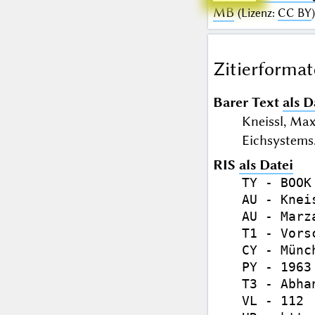
MB
(
Lizenz
:
CC BY
)
Zitierformat
Barer Text
als D
Kneissl, Ma
Eichsystems
RIS
als Datei
TY - BOOK

AU - Kneis
AU - Marz
T1 - Vors
CY - Münch
PY - 1963

T3 - Abhan
VL - 112
