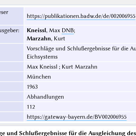
eser
https://publikationen.badw.de/de/002006955
usgeber
:
Kneissl
, Max
DNB
;
Marzahn
, Kurt
Vorschläge und Schlußergebnisse für die A
Eichsystems
Max Kneissl ; Kurt Marzahn
München
1963
Abhandlungen
112
https://gateway-bayern.de/BV002006955
ge und Schlußergebnisse für die Ausgleichung de