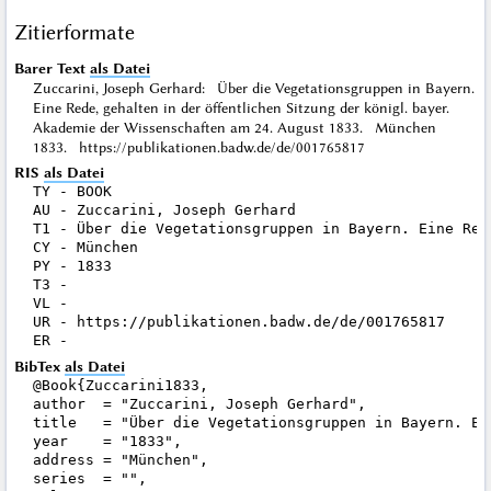
Zitierformate
Barer Text
als Datei
Zuccarini, Joseph Gerhard: Über die Vegetationsgruppen in Bayern.
Eine Rede, gehalten in der öffentlichen Sitzung der königl. bayer.
Akademie der Wissenschaften am 24. August 1833. München
1833. https://publikationen.badw.de/de/001765817
RIS
als Datei
TY - BOOK

AU - Zuccarini, Joseph Gerhard

T1 - Über die Vegetationsgruppen in Bayern. Eine Red
CY - München

PY - 1833

T3 - 

VL - 

UR - https://publikationen.badw.de/de/001765817

BibTex
als Datei
@Book{Zuccarini1833,

author  = "Zuccarini, Joseph Gerhard",

title   = "Über die Vegetationsgruppen in Bayern. Ei
year    = "1833",

address = "München",

series  = "",
