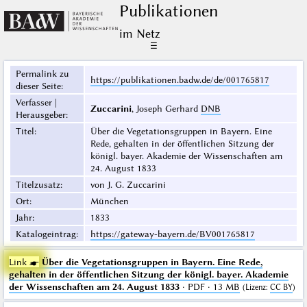
Publikationen
im Netz
☰
Permalink zu
https://publikationen.badw.de/de/001765817
dieser Seite
:
Verfasser |
Zuccarini
, Joseph Gerhard
DNB
Herausgeber
:
Titel
:
Über die Vegetationsgruppen in Bayern. Eine
Rede, gehalten in der öffentlichen Sitzung der
königl. bayer. Akademie der Wissenschaften am
24. August 1833
Titelzusatz
:
von J. G. Zuccarini
Ort
:
München
Jahr
:
1833
Katalogeintrag
:
https://gateway-bayern.de/BV001765817
Link ☛
Über die Vegetationsgruppen in Bayern. Eine Rede,
gehalten in der öffentlichen Sitzung der königl. bayer. Akademie
der Wissenschaften am 24. August 1833
· PDF · 13 MB
(
Lizenz
:
CC BY
)