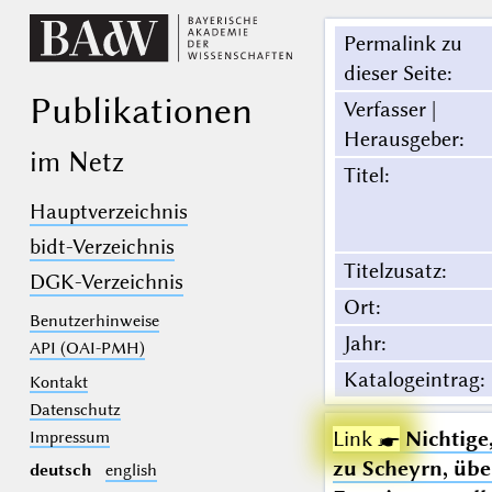
Permalink zu
dieser Seite
:
Publikationen
Verfasser |
Herausgeber
:
im Netz
Titel
:
Hauptverzeichnis
bidt-Verzeichnis
Titelzusatz
:
DGK-Verzeichnis
Ort
:
Benutzerhinweise
Jahr
:
API (OAI-PMH)
Katalogeintrag
:
Kontakt
Datenschutz
Link ☛
Nichtige
Impressum
zu Scheyrn, übe
deutsch
english