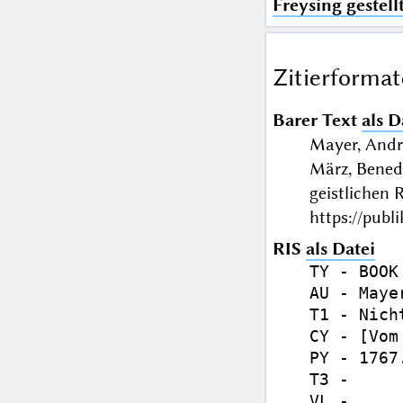
Freysing gestell
Zitierformat
Barer Text
als D
Mayer, Andre
März, Benedi
geistlichen
https://publ
RIS
als Datei
TY - BOOK

AU - Maye
T1 - Nich
CY - [Vom
PY - 1767.
T3 - 

VL - 
