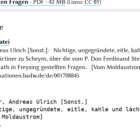
ten Fragen
· PDF · 42 MB
(
Lizenz
:
CC BY
)
e
atei
as Ulrich [Sonst.]: Nichtige, ungegründete, eitle, ka
ctiner zu Scheyrn, über die vom P. Don Ferdinand Ste
 Rath in Freysing gestellten Fragen. [Vom Moldaustr
ikationen.badw.de/de/001708845
r, Andreas Ulrich [Sonst.]

tige, ungegründete, eitle, kahle und läch
 Moldaustrom]


