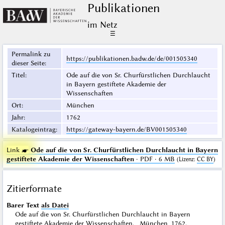
Publikationen
im Netz
☰
Permalink zu
https://publikationen.badw.de/de/001505340
dieser Seite
:
Titel
:
Ode auf die von Sr. Churfürstlichen Durchlaucht
in Bayern gestiftete Akademie der
Wissenschaften
Ort
:
München
Jahr
:
1762
Katalogeintrag
:
https://gateway-bayern.de/BV001505340
Link ☛
Ode auf die von Sr. Churfürstlichen Durchlaucht in Bayern
gestiftete Akademie der Wissenschaften
· PDF · 6 MB
(
Lizenz
:
CC BY
)
Zitierformate
Barer Text
als Datei
Ode auf die von Sr. Churfürstlichen Durchlaucht in Bayern
gestiftete Akademie der Wissenschaften. München 1762.