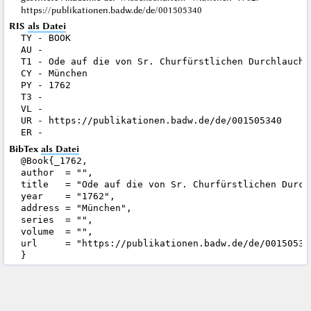
https://publikationen.badw.de/de/001505340
RIS
als Datei
TY - BOOK

AU - 

T1 - Ode auf die von Sr. Churfürstlichen Durchlaucht
CY - München

PY - 1762

T3 - 

VL - 

UR - https://publikationen.badw.de/de/001505340

BibTex
als Datei
@Book{_1762,

author  = "",

title   = "Ode auf die von Sr. Churfürstlichen Durch
year    = "1762",

address = "München",

series  = "",

volume  = "",

url     = "https://publikationen.badw.de/de/001505340