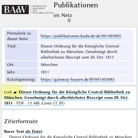
Publikationen
im Netz
☰
Permalink zu
https://publikationen.badw.de/de/001405085
dieser Seite
:
Titel
:
Dienst-Ordnung für die Königliche Central-
Bibliothek zu München. Genehmigt durch
allerhöchstes Rescript vom 20. Oct. 1811
Ort
:
München
Jahr
:
1811
Katalogeintrag
:
https://gateway-bayern.de/BV001405085
Link ☛
Dienst-Ordnung für die Königliche Central-Bibliothek zu
München. Genehmigt durch allerhöchstes Rescript vom 20. Oct.
1811
· PDF · 15 MB
(
Lizenz
:
CC BY
)
Zitierformate
Barer Text
als Datei
Dienst-Ordnung für die Königliche Central-Bibliothek zu München.