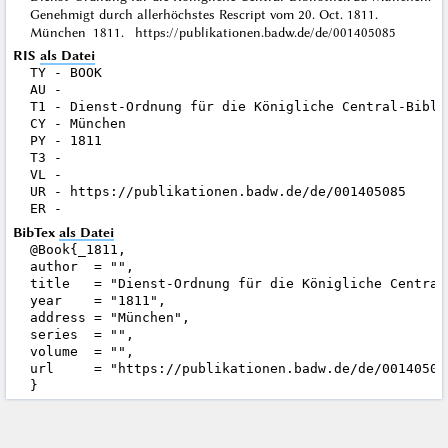
Genehmigt durch allerhöchstes Rescript vom 20. Oct. 1811.
München 1811. https://publikationen.badw.de/de/001405085
RIS
als Datei
TY - BOOK

AU - 

T1 - Dienst-Ordnung für die Königliche Central-Bibli
CY - München

PY - 1811

T3 - 

VL - 

UR - https://publikationen.badw.de/de/001405085

BibTex
als Datei
@Book{_1811,

author  = "",

title   = "Dienst-Ordnung für die Königliche Central
year    = "1811",

address = "München",

series  = "",

volume  = "",

url     = "https://publikationen.badw.de/de/001405085