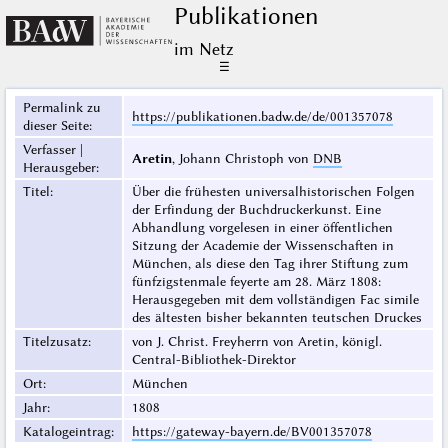
Publikationen
im Netz
☰
Permalink zu
https://publikationen.badw.de/de/001357078
dieser Seite
:
Verfasser |
Aretin
, Johann Christoph von
DNB
Herausgeber
:
Titel
:
Über die frühesten universalhistorischen Folgen
der Erfindung der Buchdruckerkunst. Eine
Abhandlung vorgelesen in einer öffentlichen
Sitzung der Academie der Wissenschaften in
München, als diese den Tag ihrer Stiftung zum
fünfzigstenmale feyerte am 28. März 1808:
Herausgegeben mit dem vollständigen Fac simile
des ältesten bisher bekannten teutschen Druckes
Titelzusatz
:
von J. Christ. Freyherrn von Aretin, königl.
Central-Bibliothek-Direktor
Ort
:
München
Jahr
:
1808
Katalogeintrag
:
https://gateway-bayern.de/BV001357078