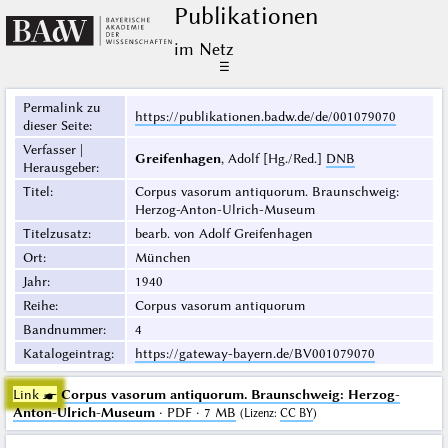
Publikationen
im Netz
☰
Permalink zu
https://publikationen.badw.de/de/001079070
dieser Seite
:
Verfasser |
Greifenhagen
, Adolf [Hg./Red.]
DNB
Herausgeber
:
Titel
:
Corpus vasorum antiquorum. Braunschweig:
Herzog-Anton-Ulrich-Museum
Titelzusatz
:
bearb. von Adolf Greifenhagen
Ort
:
München
Jahr
:
1940
Reihe
:
Corpus vasorum antiquorum
Bandnummer
:
4
Katalogeintrag
:
https://gateway-bayern.de/BV001079070
Link ☛
Corpus vasorum antiquorum. Braunschweig: Herzog-
Anton-Ulrich-Museum
· PDF · 7 MB
(
Lizenz
:
CC BY
)