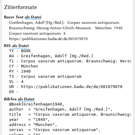
Zitierformate
Barer Text
als Datei
Greifenhagen, Adolf [Hg./Red.]: Corpus vasorum antiquorum.
Braunschweig: Herzog-Anton-Ulrich-Museum. München 1940.
Corpus vasorum antiquorum: 4.
https://publikationen.badw.de/de/001079070
RIS
als Datei
TY - BOOK

AU - Greifenhagen, Adolf [Hg./Red.]

T1 - Corpus vasorum antiquorum. Braunschweig: Herzog-
CY - München

PY - 1940

T3 - Corpus vasorum antiquorum

VL - 4

UR - https://publikationen.badw.de/de/001079070

BibTex
als Datei
@Book{Greifenhagen1940,

author  = "Greifenhagen, Adolf [Hg./Red.]",

title   = "Corpus vasorum antiquorum. Braunschweig: 
year    = "1940",

address = "München",

series  = "Corpus vasorum antiquorum",

volume  = "4",
