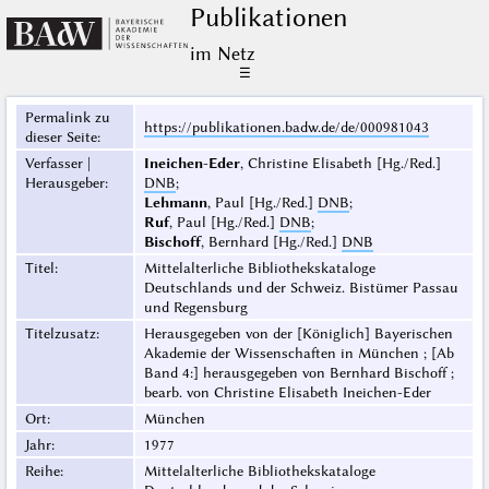
Publikationen
im Netz
☰
Permalink zu
https://publikationen.badw.de/de/000981043
dieser Seite
:
Verfasser |
Ineichen-Eder
, Christine Elisabeth [Hg./Red.]
Herausgeber
:
DNB
;
Lehmann
, Paul [Hg./Red.]
DNB
;
Ruf
, Paul [Hg./Red.]
DNB
;
Bischoff
, Bernhard [Hg./Red.]
DNB
Titel
:
Mittelalterliche Bibliothekskataloge
Deutschlands und der Schweiz. Bistümer Passau
und Regensburg
Titelzusatz
:
Herausgegeben von der [Königlich] Bayerischen
Akademie der Wissenschaften in München ; [Ab
Band 4:] herausgegeben von Bernhard Bischoff ;
bearb. von Christine Elisabeth Ineichen-Eder
Ort
:
München
Jahr
:
1977
Reihe
:
Mittelalterliche Bibliothekskataloge