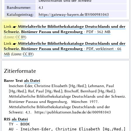
Deutschlands und der Schweiz
Bandnummer
:
4,1
Katalogeintrag
:
https://gateway-bayern.de/BV000981043
Link ☛
Mittelalterliche Bibliothekskataloge Deutschlands und der
Schweiz. Bistümer Passau und Regensburg
· PDF · 562 MB
(
Lizenz
:
CC BY
)
Link ☛
Mittelalterliche Bibliothekskataloge Deutschlands und der
Schweiz. Bistümer Passau und Regensburg
· PDF, verkleinert · 66
MB
(
Lizenz
:
CC BY
)
Zitierformate
Barer Text
als Datei
Ineichen-Eder, Christine Elisabeth [Hg./Red.]; Lehmann, Paul
[Hg./Red.]; Ruf, Paul [Hg./Red.]; Bischoff, Bernhard [Hg./Red.]:
Mittelalterliche Bibliothekskataloge Deutschlands und der Schweiz.
Bistümer Passau und Regensburg. München 1977.
Mittelalterliche Bibliothekskataloge Deutschlands und der
Schweiz: 4,1. https://publikationen.badw.de/de/000981043
RIS
als Datei
TY - BOOK

AU - Ineichen-Eder, Christine Elisabeth [Hg./Red.]
