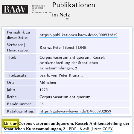
Publikationen
im Netz
☰
Permalink zu
https://publikationen.badw.de/de/000932859
dieser Seite
:
Verfasser |
Kranz
, Peter [Sonst.]
DNB
Herausgeber
:
Titel
:
Corpus vasorum antiquorum. Kassel:
Antikenabteilung der Staatlichen
Kunstsammlungen, 2
Titelzusatz
:
bearb. von Peter Kranz ...
Ort
:
München
Jahr
:
1975
Reihe
:
Corpus vasorum antiquorum
Bandnummer
:
38
Katalogeintrag
:
https://gateway-bayern.de/BV000932859
Link ☛
Corpus vasorum antiquorum. Kassel: Antikenabteilung der
Staatlichen Kunstsammlungen, 2
· PDF · 8 MB
(
Lizenz
:
CC BY
)