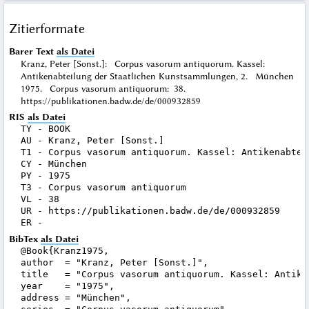
Zitierformate
Barer Text
als Datei
Kranz, Peter [Sonst.]: Corpus vasorum antiquorum. Kassel:
Antikenabteilung der Staatlichen Kunstsammlungen, 2. München
1975. Corpus vasorum antiquorum: 38.
https://publikationen.badw.de/de/000932859
RIS
als Datei
TY - BOOK

AU - Kranz, Peter [Sonst.]

T1 - Corpus vasorum antiquorum. Kassel: Antikenabtei
CY - München

PY - 1975

T3 - Corpus vasorum antiquorum

VL - 38

UR - https://publikationen.badw.de/de/000932859

BibTex
als Datei
@Book{Kranz1975,

author  = "Kranz, Peter [Sonst.]",

title   = "Corpus vasorum antiquorum. Kassel: Antike
year    = "1975",

address = "München",
