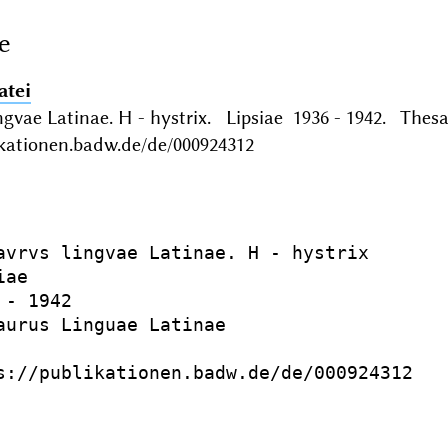
e
atei
ngvae Latinae. H - hystrix. Lipsiae 1936 - 1942. The
ikationen.badw.de/de/000924312
avrvs lingvae Latinae. H - hystrix

ae

- 1942

aurus Linguae Latinae

s://publikationen.badw.de/de/000924312
