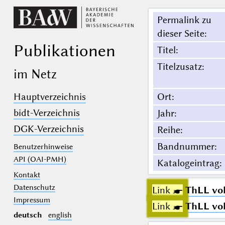
Permalink zu
dieser Seite
:
Publikationen
Titel
:
Titelzusatz
:
im Netz
Hauptverzeichnis
Ort
:
bidt-Verzeichnis
Jahr
:
DGK-Verzeichnis
Reihe
:
Bandnummer
:
Benutzerhinweise
API (OAI-PMH)
Katalogeintrag
:
Kontakt
Datenschutz
Link ☛
ThLL vol
Impressum
Link ☛
ThLL vol
deutsch
english