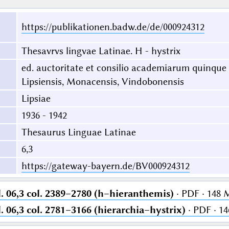
https://publikationen.badw.de/de/000924312
Thesavrvs lingvae Latinae. H - hystrix
ed. auctoritate et consilio academiarum quinque
Lipsiensis, Monacensis, Vindobonensis
Lipsiae
1936 - 1942
Thesaurus Linguae Latinae
6,3
https://gateway-bayern.de/BV000924312
. 06,3 col. 2389–2780 (h–hieranthemis)
· PDF · 148
. 06,3 col. 2781–3166 (hierarchia–hystrix)
· PDF · 1