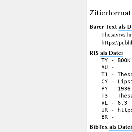
Zitierformat
Barer Text
als D
Thesavrvs li
https://publ
RIS
als Datei
TY - BOOK

AU - 

T1 - Thes
CY - Lipsi
PY - 1936 
T3 - Thes
VL - 6,3

UR - http
BibTex
als Datei