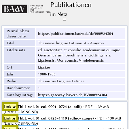
Publikationen
im Netz
☰
Permalink zu
https://publikationen.badw.de/de/000924304
dieser Seite
:
Titel
:
Thesavrvs lingvae Latinae. A - Amyzon
Titelzusatz
:
ed. auctoritate et consilio academiarum quinque
Germanicarum: Berolinensis, Gottingensis,
Lipsiensis, Monacensis, Vindobonensis
Ort
:
Lipsiae
Jahr
:
1900-1905
Reihe
:
Thesaurus Linguae Latinae
Bandnummer
:
1
Katalogeintrag
:
https://gateway-bayern.de/BV000924304
Link ☛
ThLL vol. 01 col. 0001–0724 (a–adli)
· PDF · 139 MB
(
Lizenz
:
CC BY-NC-ND
)
Link ☛
ThLL vol. 01 col. 0725–1410 (adluc–agoge)
· PDF · 130 MB
(
Lizenz
:
CC BY-NC-ND
)