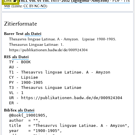
Link ☛
ThLL vol. 01 col. 1411–2032 (agogima–Amyzon)
· PDF · 116
MB
(
Lizenz
:
CC BY-NC-ND
)
Zitierformate
Barer Text
als Datei
Thesavrvs lingvae Latinae. A - Amyzon. Lipsiae 1900-1905.
Thesaurus Linguae Latinae: 1.
https://publikationen.badw.de/de/000924304
RIS
als Datei
TY - BOOK

AU - 

T1 - Thesavrvs lingvae Latinae. A - Amyzon

CY - Lipsiae

PY - 1900-1905

T3 - Thesaurus Linguae Latinae

VL - 1

UR - https://publikationen.badw.de/de/000924304

BibTex
als Datei
@Book{_19001905,

author  = "",

title   = "Thesavrvs lingvae Latinae. A - Amyzon",

year    = "1900-1905",
