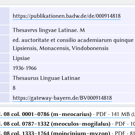
https://publikationen.badw.de/de/000914818
Thesavrvs lingvae Latinae. M
ed. auctoritate et consilio academiarum quinque
Lipsiensis, Monacensis, Vindobonensis
Lipsiae
1936-1966
Thesaurus Linguae Latinae
8
https://gateway-bayern.de/BV000914818
. 08 col. 0001–0786 (m–meocarius)
· PDF · 141 MB
(
. 08 col. 0787–1332 (meoculos–mogilalus)
· PDF · 
. 08 col. 1333–1764 (moincipium–myzon)
· PDF · 8