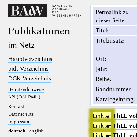
Permalink zu
dieser Seite
:
Publikationen
Titel
:
Titelzusatz
:
im Netz
Hauptverzeichnis
Ort
:
bidt-Verzeichnis
Jahr
:
DGK-Verzeichnis
Reihe
:
Bandnummer
:
Benutzerhinweise
API (OAI-PMH)
Katalogeintrag
:
Kontakt
Datenschutz
Link ☛
ThLL vol
Impressum
Link ☛
ThLL vol
deutsch
english
Link ☛
ThLL vol