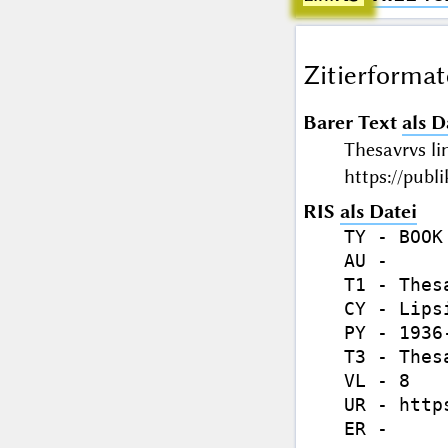
Zitierformat
Barer Text
als D
Thesavrvs l
https://publ
RIS
als Datei
TY - BOOK

AU - 

T1 - Thes
CY - Lipsi
PY - 1936-
T3 - Thes
VL - 8

UR - http