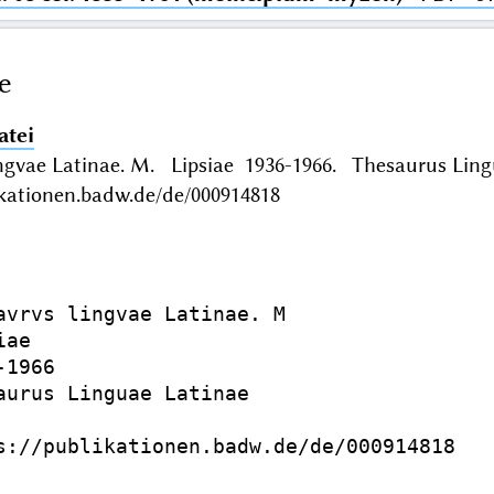
e
atei
ingvae Latinae. M. Lipsiae 1936-1966. Thesaurus Lin
ikationen.badw.de/de/000914818
avrvs lingvae Latinae. M

ae

1966

aurus Linguae Latinae

s://publikationen.badw.de/de/000914818
