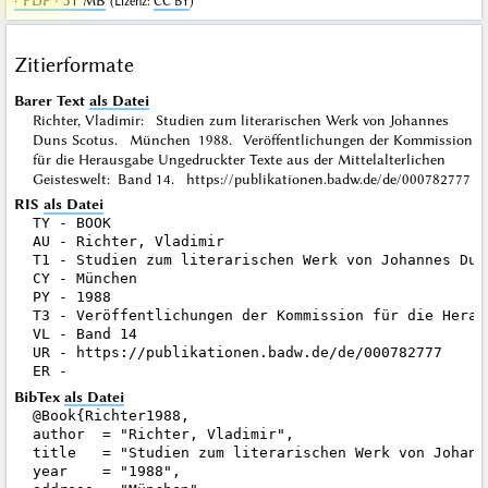
· PDF · 51 MB
(
Lizenz
:
CC BY
)
Zitierformate
Barer Text
als Datei
Richter, Vladimir: Studien zum literarischen Werk von Johannes
Duns Scotus. München 1988. Veröffentlichungen der Kommission
für die Herausgabe Ungedruckter Texte aus der Mittelalterlichen
Geisteswelt: Band 14. https://publikationen.badw.de/de/000782777
RIS
als Datei
TY - BOOK

AU - Richter, Vladimir

T1 - Studien zum literarischen Werk von Johannes Duns
CY - München

PY - 1988

T3 - Veröffentlichungen der Kommission für die Herau
VL - Band 14

UR - https://publikationen.badw.de/de/000782777

BibTex
als Datei
@Book{Richter1988,

author  = "Richter, Vladimir",

title   = "Studien zum literarischen Werk von Johanne
year    = "1988",
