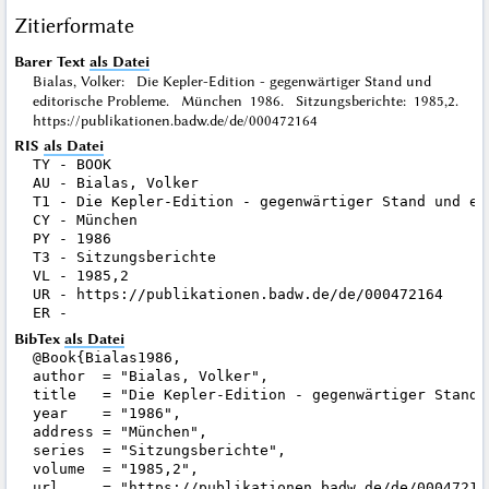
Zitierformate
Barer Text
als Datei
Bialas, Volker: Die Kepler-Edition - gegenwärtiger Stand und
editorische Probleme. München 1986. Sitzungsberichte: 1985,2.
https://publikationen.badw.de/de/000472164
RIS
als Datei
TY - BOOK

AU - Bialas, Volker

T1 - Die Kepler-Edition - gegenwärtiger Stand und edi
CY - München

PY - 1986

T3 - Sitzungsberichte

VL - 1985,2

UR - https://publikationen.badw.de/de/000472164

BibTex
als Datei
@Book{Bialas1986,

author  = "Bialas, Volker",

title   = "Die Kepler-Edition - gegenwärtiger Stand 
year    = "1986",

address = "München",

series  = "Sitzungsberichte",

volume  = "1985,2",

url     = "https://publikationen.badw.de/de/000472164