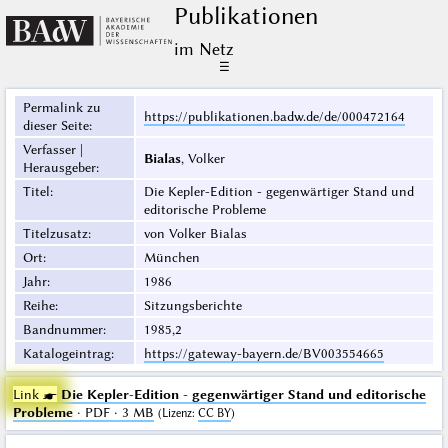
Publikationen
im Netz
☰
Permalink zu
https://publikationen.badw.de/de/000472164
dieser Seite
:
Verfasser |
Bialas
, Volker
Herausgeber
:
Titel
:
Die Kepler-Edition - gegenwärtiger Stand und
editorische Probleme
Titelzusatz
:
von Volker Bialas
Ort
:
München
Jahr
:
1986
Reihe
:
Sitzungsberichte
Bandnummer
:
1985,2
Katalogeintrag
:
https://gateway-bayern.de/BV003554665
Link ☛
Die Kepler-Edition - gegenwärtiger Stand und editorische
Probleme
· PDF · 3 MB
(
Lizenz
:
CC BY
)