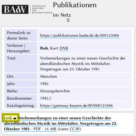
Publikationen
im Netz
☰
Permalink zu
https://publikationen.badw.de/de/000123406
dieser Seite
:
Verfasser |
Ruh
, Kurt
DNB
Herausgeber
:
Titel
:
Vorbemerkungen zu einer neuen Geschichte der
abendländischen Mystik im Mittelalter.
Vorgetragen am 23. Oktober 1981
Ort
:
München
Jahr
:
1982
Reihe
:
Sitzungsberichte
Bandnummer
:
1982,7
Katalogeintrag
:
https://gateway-bayern.de/BV000123406
Link ☛
Vorbemerkungen zu einer neuen Geschichte der
abendländischen Mystik im Mittelalter. Vorgetragen am 23.
Oktober 1981
· PDF · 16 MB
(
Lizenz
:
CC BY
)