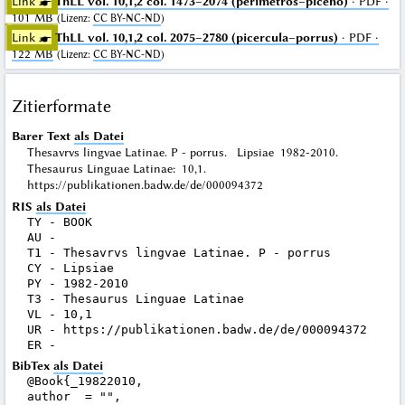
Link ☛
ThLL vol. 10,1,2 col. 1473–2074 (perimetros–piceno)
· PDF ·
101 MB
(
Lizenz
:
CC BY-NC-ND
)
Link ☛
ThLL vol. 10,1,2 col. 2075–2780 (picercula–porrus)
· PDF ·
122 MB
(
Lizenz
:
CC BY-NC-ND
)
Zitierformate
Barer Text
als Datei
Thesavrvs lingvae Latinae. P - porrus. Lipsiae 1982-2010.
Thesaurus Linguae Latinae: 10,1.
https://publikationen.badw.de/de/000094372
RIS
als Datei
TY - BOOK

AU - 

T1 - Thesavrvs lingvae Latinae. P - porrus

CY - Lipsiae

PY - 1982-2010

T3 - Thesaurus Linguae Latinae

VL - 10,1

UR - https://publikationen.badw.de/de/000094372

BibTex
als Datei
@Book{_19822010,

author  = "",
