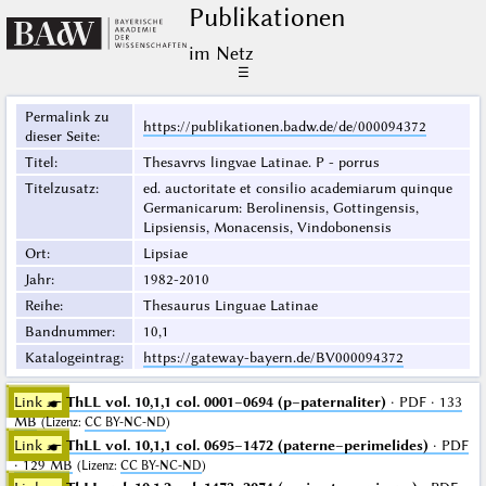
Publikationen
im Netz
☰
Permalink zu
https://publikationen.badw.de/de/000094372
dieser Seite
:
Titel
:
Thesavrvs lingvae Latinae. P - porrus
Titelzusatz
:
ed. auctoritate et consilio academiarum quinque
Germanicarum: Berolinensis, Gottingensis,
Lipsiensis, Monacensis, Vindobonensis
Ort
:
Lipsiae
Jahr
:
1982-2010
Reihe
:
Thesaurus Linguae Latinae
Bandnummer
:
10,1
Katalogeintrag
:
https://gateway-bayern.de/BV000094372
Link ☛
ThLL vol. 10,1,1 col. 0001–0694 (p–paternaliter)
· PDF · 133
MB
(
Lizenz
:
CC BY-NC-ND
)
Link ☛
ThLL vol. 10,1,1 col. 0695–1472 (paterne–perimelides)
· PDF
· 129 MB
(
Lizenz
:
CC BY-NC-ND
)