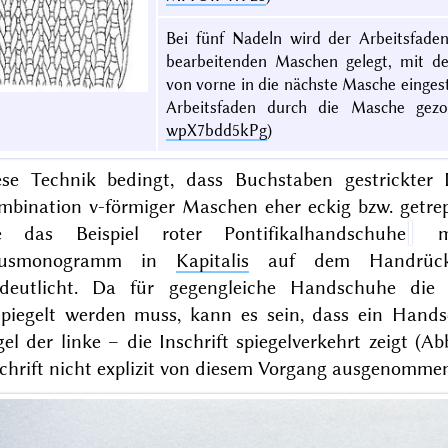
Bei fünf Nadeln wird der Arbeitsfaden
bearbeitenden Maschen gelegt, mit de
von vorne in die nächste Masche einge
Arbeitsfaden durch die Masche gezo
wpX7bdd5kPg
)
ese Technik bedingt, dass Buchstaben gestrickter I
mbination v-förmiger Maschen eher eckig bzw. getrep
e das Beispiel roter Pontifikalhandschuhe
mi
susmonogramm in
Kapitalis
auf dem Handrück
rdeutlicht. Da für gegengleiche Handschuhe die 
spiegelt werden muss, kann es sein, dass ein Hand
el der linke – die Inschrift spiegelverkehrt zeigt (Ab
chrift nicht explizit von diesem Vorgang ausgenommen