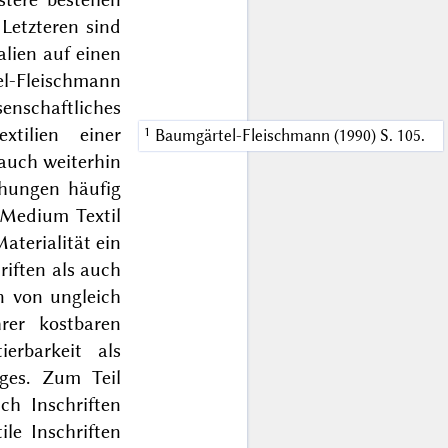
 Letzteren sind
alien auf einen
el-Fleischmann
senschaftliches
xtilien einer
Baumgärtel-Fleischmann (1990) S. 105.
auch weiterhin
chungen häufig
s Medium Textil
aterialität ein
riften als auch
en von ungleich
rer kostbaren
ierbarkeit als
ges. Zum Teil
ch Inschriften
ile Inschriften