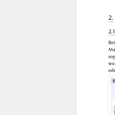
2.
2.
Be
Ma
so
wu
ode
S