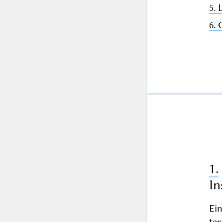
5. 
6. 
1.
In
Ein
tex