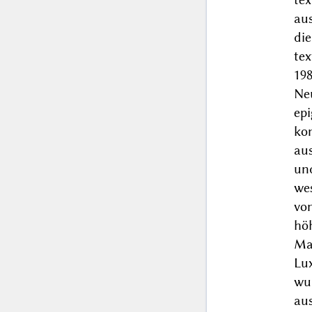
au
die
te
198
Ne
ep
ko
aus
und
wes
von
hö
Ma
Lu
wu
aus