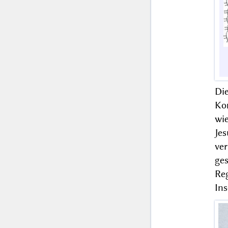
Di
Ko
wi
Je
ve
ge
Reg
Ins