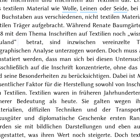
s textilem Material wie
Wolle
,
Leinen
oder
Seide
, bei
 Buchstaben aus verschiedenen, nicht textilen Materi
xtilen Träger aufgebracht. Während Renate Baumgärt
8 mit dem Thema Inschriften auf Textilien noch „wis
uland“
betrat, sind inzwischen vereinzelte Te
igraphischen Analyse unterzogen worden. Doch muss 
nstatiert werden, dass man sich bei diesen Untersu
schließlich auf die Inschrift konzentrierte, ohne da
 seine Besonderheiten zu berücksichtigen. Dabei ist M
entlicher Faktor für die Herstellung sowohl von Insch
 Textilien. Textilien waren in früheren Jahrhundert
herer Bedeutung als heute. Sie galten wegen ih
terialien, diffizilen Techniken und der Transport
xusgüter und diplomatische Geschenke ersten Ran
rden sie mit bildlichen Darstellungen und eben au
gestattet, was ihren Wert noch steigerte. Doch text