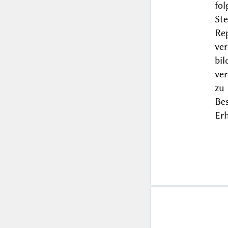
fol
St
Re
ve
bi
ver
zu
Be
Er