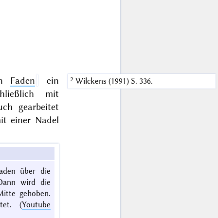
en
Faden
ein
Wilckens (1991) S. 336.
hließlich mit
ch gearbeitet
it einer Nadel
aden über die
 Dann wird die
Mitte gehoben.
tet. (
Youtube