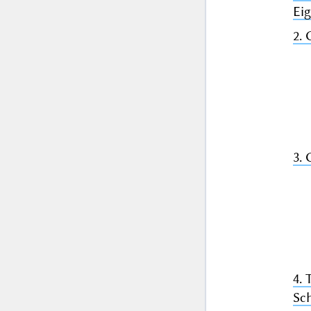
Ei
2.
3.
4. 
Sc