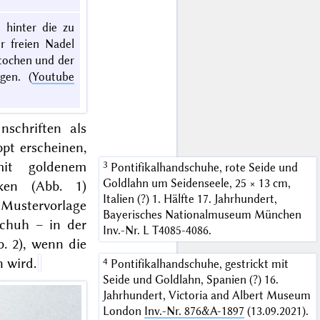
 hinter die zu
r freien Nadel
stochen und der
gen. (
Youtube
nschriften als
pt erscheinen,
t goldenem
Pontifikalhandschuhe, rote Seide und
Goldlahn um Seidenseele, 25 × 13 cm,
en (Abb. 1)
Italien (?) 1. Hälfte 17. Jahrhundert,
Mustervorlage
Bayerisches Nationalmuseum München
schuh – in der
Inv.-Nr. L T4085-4086.
b. 2), wenn die
 wird.
Pontifikalhandschuhe, gestrickt mit
Seide und Goldlahn, Spanien (?) 16.
Jahrhundert, Victoria and Albert Museum
London
Inv.-Nr. 876&A-1897
(13.09.2021).