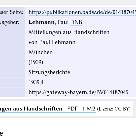
ser Seite
:
https://publikationen.badw.de/de/01418704
usgeber
:
Lehmann
, Paul
DNB
Mitteilungen aus Handschriften
von Paul Lehmann
München
(1939)
Sitzungsberichte
1939,4
https://gateway-bayern.de/BV014187045
ngen aus Handschriften
· PDF · 1 MB
(
Lizenz
:
CC BY
)
e