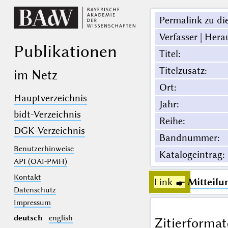
Permalink zu die
Verfasser | Hera
Publikationen
Titel
:
Titelzusatz
:
im Netz
Ort
:
Hauptverzeichnis
Jahr
:
bidt-Verzeichnis
Reihe
:
DGK-Verzeichnis
Bandnummer
:
Benutzerhinweise
Katalogeintrag
:
API (OAI-PMH)
Kontakt
Link ☛
Mitteilu
Datenschutz
Impressum
deutsch
english
Zitierformat