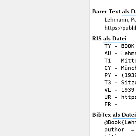
Barer Text
als D
Lehmann, Pa
https://publ
RIS
als Datei
TY - BOOK

AU - Lehm
T1 - Mitt
CY - Münch
PY - (1939
T3 - Sitz
VL - 1939,
UR - http
BibTex
als Datei
@Book{Leh
author  =