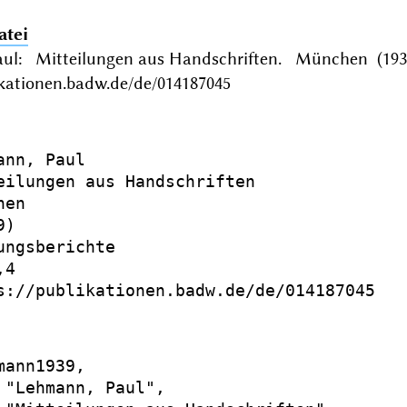
atei
ul: Mitteilungen aus Handschriften. München (1939
ikationen.badw.de/de/014187045
ann, Paul

eilungen aus Handschriften

en

)

ungsberichte

4

s://publikationen.badw.de/de/014187045

mann1939,

 "Lehmann, Paul",
