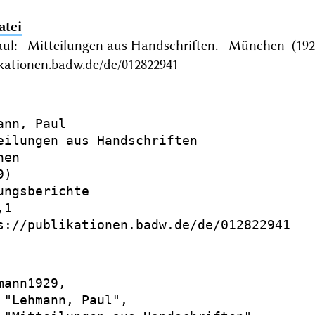
atei
ul: Mitteilungen aus Handschriften. München (1929
ikationen.badw.de/de/012822941
ann, Paul

eilungen aus Handschriften

en

)

ungsberichte

1

s://publikationen.badw.de/de/012822941

mann1929,

 "Lehmann, Paul",
