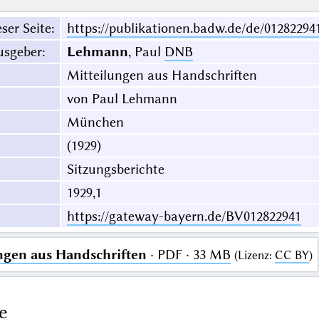
ser Seite
:
https://publikationen.badw.de/de/01282294
usgeber
:
Lehmann
, Paul
DNB
Mitteilungen aus Handschriften
von Paul Lehmann
München
(1929)
Sitzungsberichte
1929,1
https://gateway-bayern.de/BV012822941
ngen aus Handschriften
· PDF · 33 MB
(
Lizenz
:
CC BY
)
e