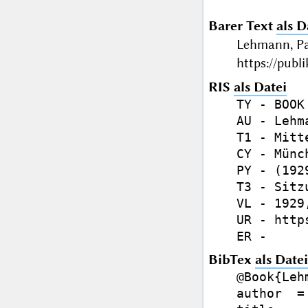
Barer Text
als D
Lehmann, Pa
https://publ
RIS
als Datei
TY - BOOK

AU - Lehm
T1 - Mitt
CY - Münch
PY - (1929
T3 - Sitz
VL - 1929,
UR - http
BibTex
als Datei
@Book{Leh
author  =