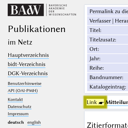
Permalink zu die
Verfasser | Hera
Publikationen
Titel
:
Titelzusatz
:
im Netz
Ort
:
Hauptverzeichnis
Jahr
:
bidt-Verzeichnis
Reihe
:
DGK-Verzeichnis
Bandnummer
:
Benutzerhinweise
Katalogeintrag
:
API (OAI-PMH)
Kontakt
Link ☛
Mitteilu
Datenschutz
Impressum
deutsch
english
Zitierformat