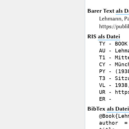
Barer Text
als D
Lehmann, Pa
https://publ
RIS
als Datei
TY - BOOK

AU - Lehm
T1 - Mitt
CY - Münch
PY - (1938
T3 - Sitz
VL - 1938,
UR - http
BibTex
als Datei
@Book{Leh
author  =