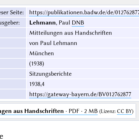
ser Seite
:
https://publikationen.badw.de/de/01276287
usgeber
:
Lehmann
, Paul
DNB
Mitteilungen aus Handschriften
von Paul Lehmann
München
(1938)
Sitzungsberichte
1938,4
https://gateway-bayern.de/BV012762877
ngen aus Handschriften
· PDF · 2 MB
(
Lizenz
:
CC BY
)
e