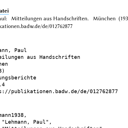
atei
ul: Mitteilungen aus Handschriften. München (1938
ikationen.badw.de/de/012762877
ann, Paul

eilungen aus Handschriften

en

)

ungsberichte

4

s://publikationen.badw.de/de/012762877

mann1938,

 "Lehmann, Paul",
