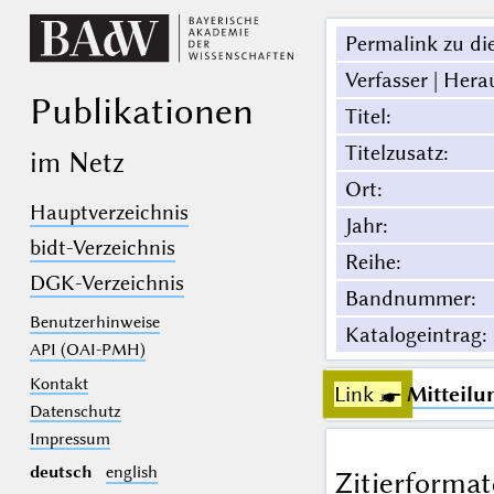
Permalink zu die
Verfasser | Hera
Publikationen
Titel
:
Titelzusatz
:
im Netz
Ort
:
Hauptverzeichnis
Jahr
:
bidt-Verzeichnis
Reihe
:
DGK-Verzeichnis
Bandnummer
:
Benutzerhinweise
Katalogeintrag
:
API (OAI-PMH)
Kontakt
Link ☛
Mitteilu
Datenschutz
Impressum
deutsch
english
Zitierformat