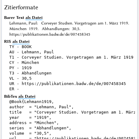
Zitierformate
Barer Text
als Datei
Lehmann, Paul: Corveyer Studien. Vorgetragen am 1. März 1919.
München 1919. Abhandlungen: 30,5.
https://publikationen.badw.de/de/007458345
RIS
als Datei
TY - BOOK

AU - Lehmann, Paul

T1 - Corveyer Studien. Vorgetragen am 1. März 1919

CY - München

PY - 1919

T3 - Abhandlungen

VL - 30,5

UR - https://publikationen.badw.de/de/007458345

BibTex
als Datei
@Book{Lehmann1919,

author  = "Lehmann, Paul",

title   = "Corveyer Studien. Vorgetragen am 1. März 1
year    = "1919",

address = "München",

series  = "Abhandlungen",

volume  = "30,5",

url     = "https://publikationen.badw.de/de/007458345