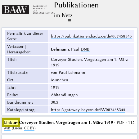
Publikationen
im Netz
☰
Permalink zu dieser
https://publikationen.badw.de/de/007458345
Seite
:
Verfasser |
Lehmann
, Paul
DNB
Herausgeber
:
Titel
:
Corveyer Studien. Vorgetragen am 1. März
1919
Titelzusatz
:
von Paul Lehmann
Ort
:
München
Jahr
:
1919
Reihe
:
Abhandlungen
Bandnummer
:
30,5
Katalogeintrag
:
https://gateway-bayern.de/BV007458345
Link ☛
Corveyer Studien. Vorgetragen am 1. März 1919
· PDF · 115
MB
(
Lizenz
:
CC BY
)