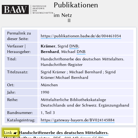
Publikationen
im Netz
☰
Permalink zu
https://publikationen.badw.de/de/004461054
dieser Seite
:
Verfasser |
Krämer
, Sigrid
DNB
;
Herausgeber
:
Bernhard
, Michael
DNB
Titel
:
Handschriftenerbe des deutschen Mittelalters.
Handschriften-Register
Titelzusatz
:
Sigrid Krämer ; Michael Bernhard ; Sigrid
Krämer/Michael Bernhard
Ort
:
München
Jahr
:
1990
Reihe
:
Mittelalterliche Bibliothekskataloge
Deutschlands und der Schweiz. Ergänzungsband
Bandnummer
:
1, Teil 3
Katalogeintrag
:
https://gateway-bayern.de/BV024145884
Link ☛
Handschriftenerbe des deutschen Mittelalters.