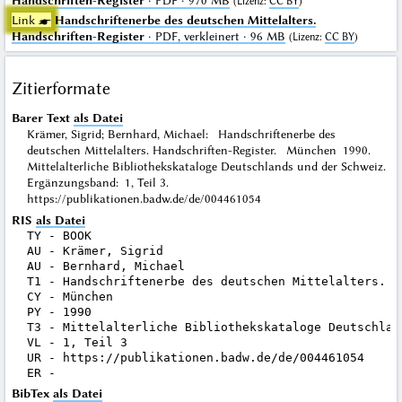
Handschriften-Register
· PDF · 970 MB
(
Lizenz
:
CC BY
)
Link ☛
Handschriftenerbe des deutschen Mittelalters.
Handschriften-Register
· PDF, verkleinert · 96 MB
(
Lizenz
:
CC BY
)
Zitierformate
Barer Text
als Datei
Krämer, Sigrid; Bernhard, Michael: Handschriftenerbe des
deutschen Mittelalters. Handschriften-Register. München 1990.
Mittelalterliche Bibliothekskataloge Deutschlands und der Schweiz.
Ergänzungsband: 1, Teil 3.
https://publikationen.badw.de/de/004461054
RIS
als Datei
TY - BOOK

AU - Krämer, Sigrid

AU - Bernhard, Michael

T1 - Handschriftenerbe des deutschen Mittelalters. Ha
CY - München

PY - 1990

T3 - Mittelalterliche Bibliothekskataloge Deutschlan
VL - 1, Teil 3

UR - https://publikationen.badw.de/de/004461054

BibTex
als Datei